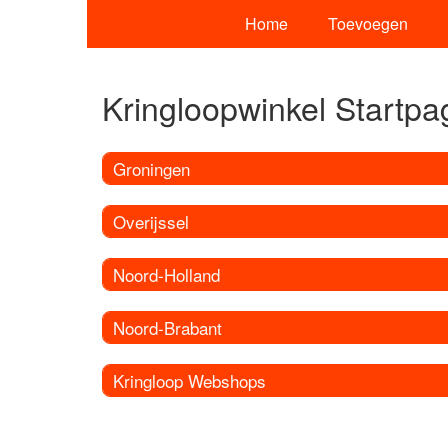
Home
Toevoegen
Kringloopwinkel Startpa
Groningen
Overijssel
Noord-Holland
Noord-Brabant
Kringloop Webshops