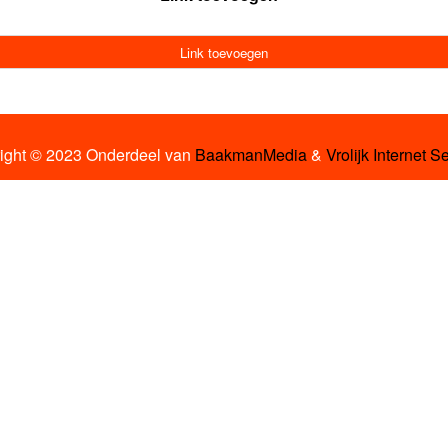
Link toevoegen
ight © 2023 Onderdeel van
BaakmanMedia
&
Vrolijk Internet S