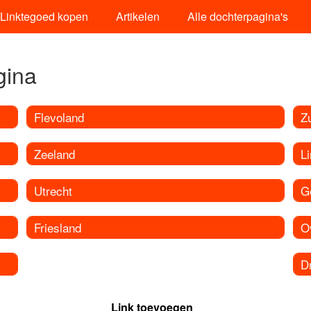
Linktegoed kopen
Artikelen
Alle dochterpagina's
gina
Flevoland
Z
Zeeland
L
Utrecht
G
Friesland
O
D
Link toevoegen