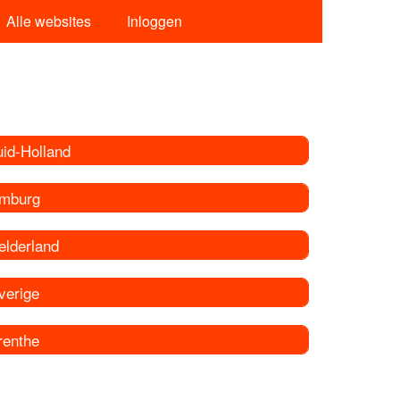
Alle websites
Inloggen
uid-Holland
imburg
elderland
verige
renthe